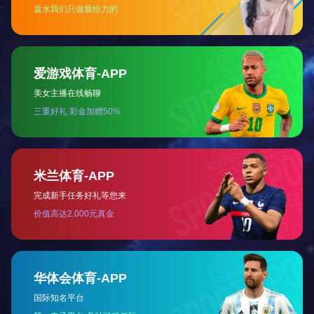
二维码
回到顶部
枣庄集中供热长白山路一级热源工程