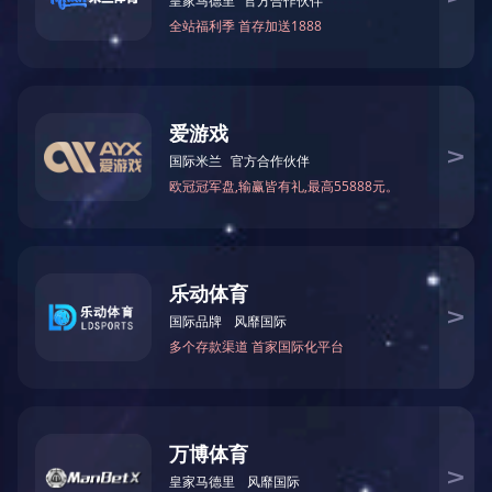
足球网-足球(中国) 集团 大口径阀门“隆”起