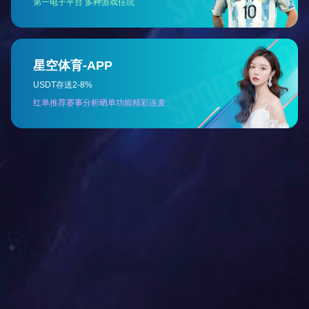
能力，也为公司的未来发展奠定了坚
实的基础。