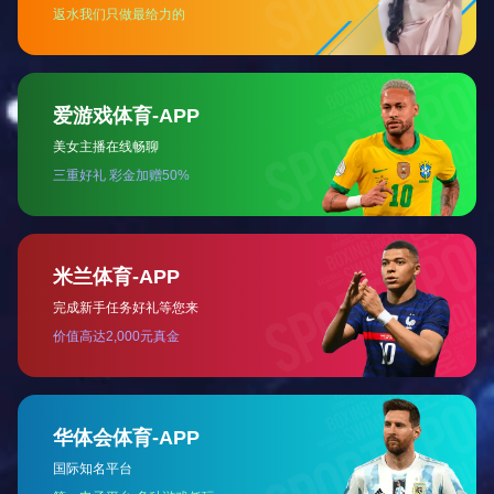
2024年1月30日，足球网-足球(中
国) 集团宣布其自主研发的
G500五偏
心旋转阀
成功获得了发明专利公布。
这一重要的里程碑不仅彰显了
G500
五偏心旋转阀
在技术创新方面的卓越