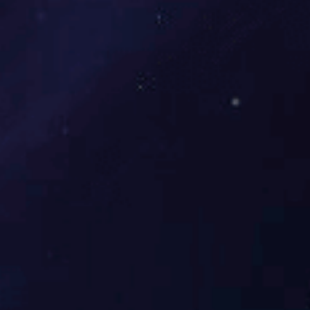
G500五偏心旋转阀是足球网-足球
(中国) 集团经过长时间研发和测试的
结晶，旨在解决行业和市场中存在阀
门的挑战问题。该产品凭借其独特的
功能和创新点，成功地在市场上引起
了广泛关注。