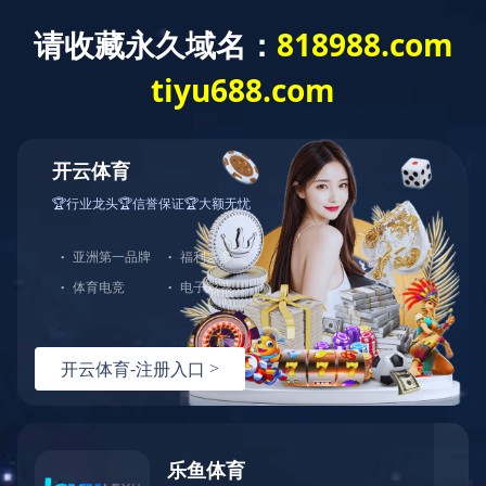
Toggle
naviga
当前位置：
足球网-足球(中国)
<
媒体中心
<
公司新闻
媒体
中心