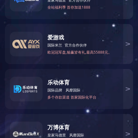
G500五偏心旋转阀视频
2024-08-26