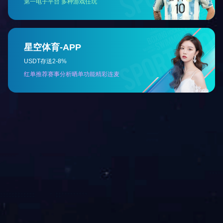
供热展风采，足球网-足球(中国) 绽光芒
2024-05-23